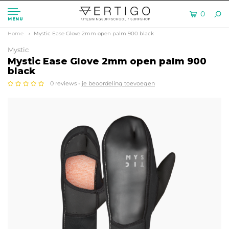
0
MENU
Home
Mystic Ease Glove 2mm open palm 900 black
Mystic
Mystic Ease Glove 2mm open palm 900
black
0 reviews -
je beoordeling toevoegen