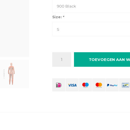
900 Black
Size:
*
S
TOEVOEGEN AAN W