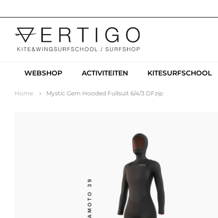
WEBSHOP
ACTIVITEITEN
KITESURFSCHOOL
Home
Mystic Gem Hooded Fullsuit 6/4/3 DFzip