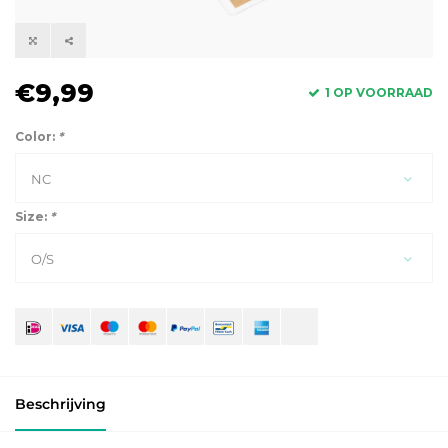
€9,99
1 OP VOORRAAD
Color:
*
NC
Size:
*
O/S
Beschrijving