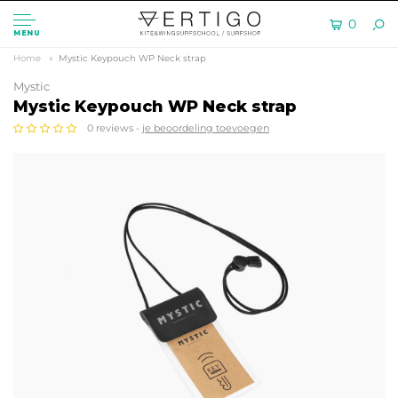
0
MENU
Home
Mystic Keypouch WP Neck strap
Mystic
Mystic Keypouch WP Neck strap
0 reviews -
je beoordeling toevoegen