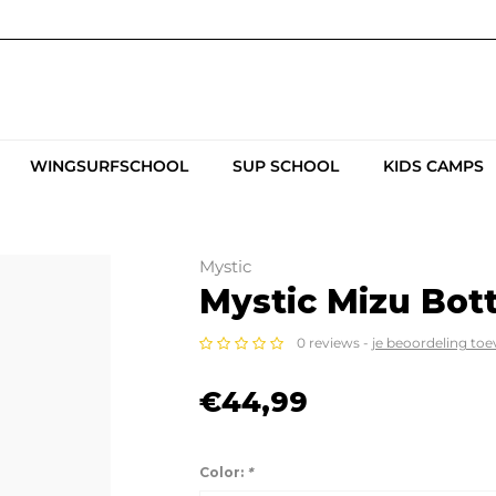
WINGSURFSCHOOL
SUP SCHOOL
KIDS CAMPS
Mystic
Mystic Mizu Bot
0 reviews -
je beoordeling to
€44,99
Color:
*