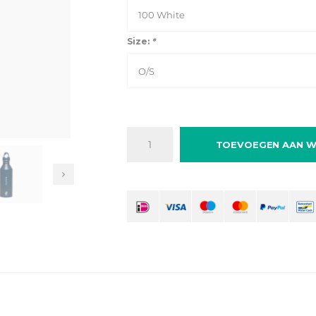
100 White
Size:
*
O/S
TOEVOEGEN AAN W