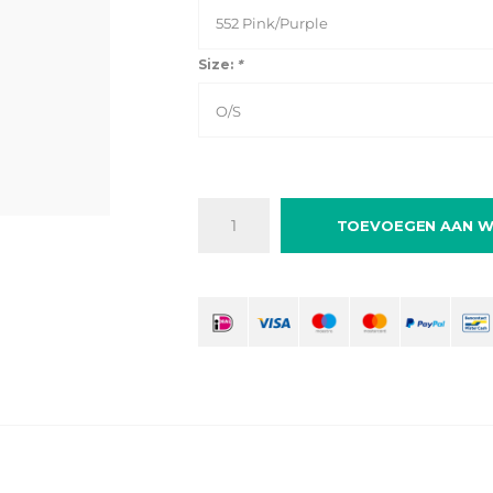
552 Pink/Purple
Size:
*
O/S
TOEVOEGEN AAN W