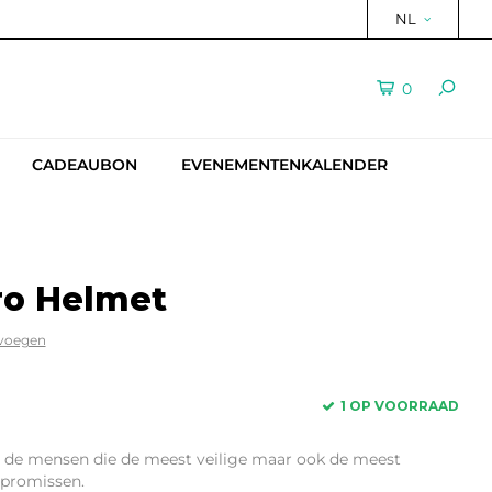
NL
0
CADEAUBON
EVENEMENTENKALENDER
ro Helmet
evoegen
1 OP VOORRAAD
 de mensen die de meest veilige maar ook de meest
promissen.