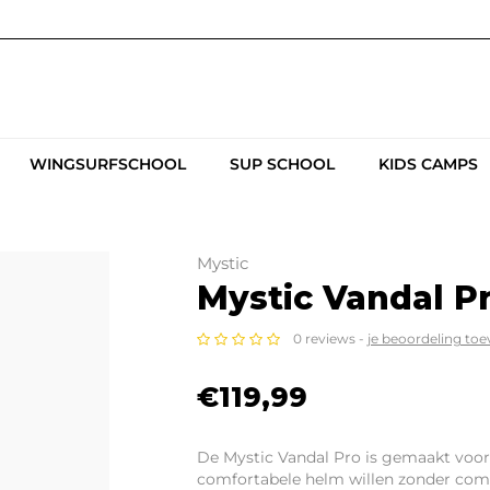
WINGSURFSCHOOL
SUP SCHOOL
KIDS CAMPS
Mystic
Mystic Vandal P
0 reviews -
je beoordeling to
€119,99
De Mystic Vandal Pro is gemaakt voor
comfortabele helm willen zonder com