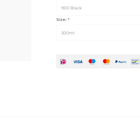
900 Black
Size:
*
300ml