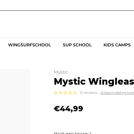
WINGSURFSCHOOL
SUP SCHOOL
KIDS CAMPS
Mystic
Mystic Wingleas
0 reviews -
je beoordeling to
€44,99
Maak een keuze:
*