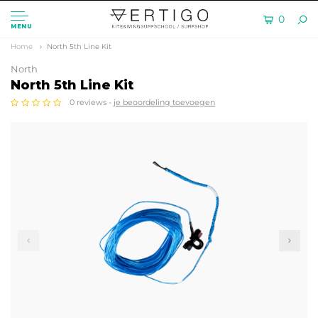
0
MENU
Home
North 5th Line Kit
North
North 5th Line Kit
0 reviews -
je beoordeling toevoegen