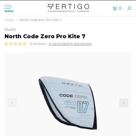
0
MENU
Home
North Code Zero Pro Kite 7
North
North Code Zero Pro Kite 7
0 reviews -
je beoordeling toevoegen