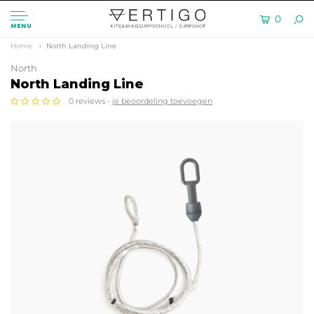
0
MENU
Home
North Landing Line
North
North Landing Line
0 reviews -
je beoordeling toevoegen