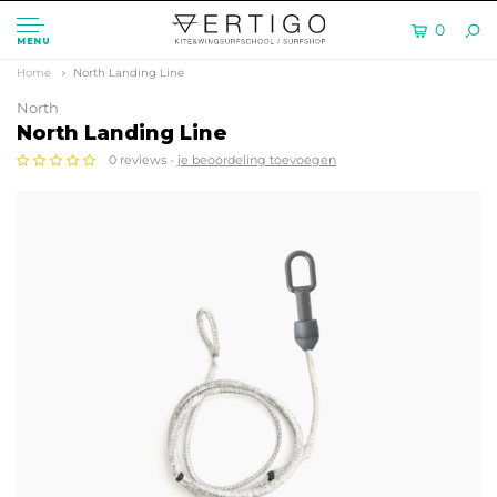
0
MENU
Home
North Landing Line
North
North Landing Line
0 reviews -
je beoordeling toevoegen