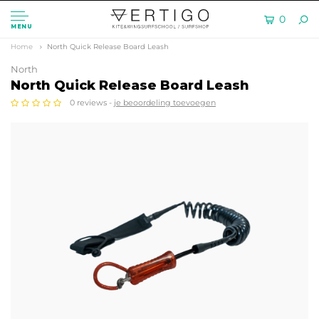
0
MENU
Home
North Quick Release Board Leash
North
North Quick Release Board Leash
0 reviews -
je beoordeling toevoegen