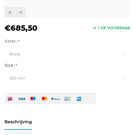
€685,50
1 OP VOORRAAD
Color:
*
Black
Size:
*
950 cm²
Beschrijving