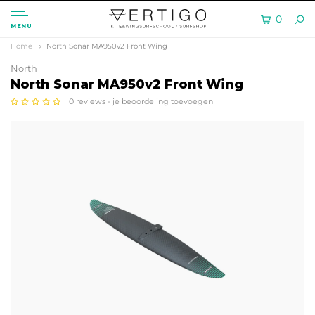
0
MENU
Home
North Sonar MA950v2 Front Wing
North
North Sonar MA950v2 Front Wing
0 reviews -
je beoordeling toevoegen