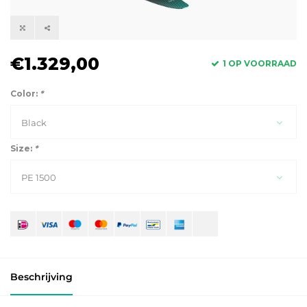
€1.329,00
1 OP VOORRAAD
Color:
*
Black
Size:
*
PE 1500
Beschrijving