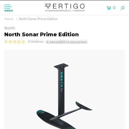
0
MENU
Home
North Sonar Prime Edition
North
North Sonar Prime Edition
0 reviews -
je beoordeling toevoegen