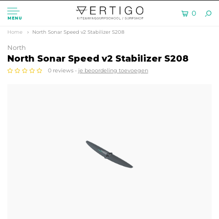
0
MENU
Home
North Sonar Speed v2 Stabilizer S208
North
North Sonar Speed v2 Stabilizer S208
0 reviews -
je beoordeling toevoegen