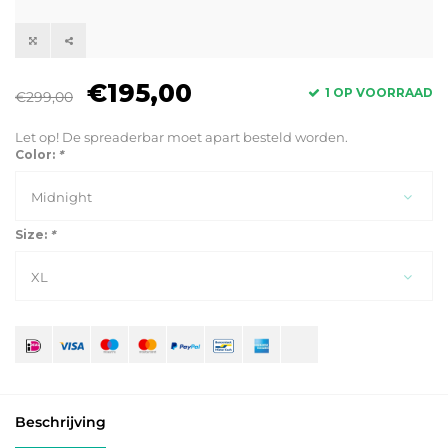
€195,00
1 OP VOORRAAD
€299,00
Let op! De spreaderbar moet apart besteld worden.
Color:
*
Midnight
Size:
*
XL
Beschrijving