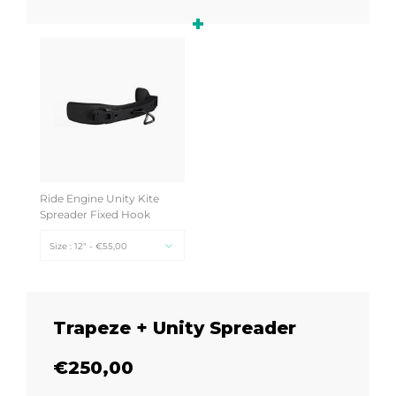
+
Ride Engine Unity Kite
Spreader Fixed Hook
Size : 12" - €55,00
Trapeze + Unity Spreader
€250,00