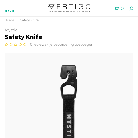
0
MENU
Home
Safety Knife
Mystic
Safety Knife
0 reviews -
je beoordeling toevoegen