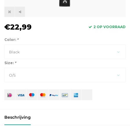
€22,99
2 OP VOORRAAD
Color:
*
Black
Size:
*
O/S
Beschrijving