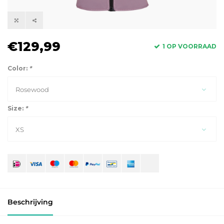
€129,99
1 OP VOORRAAD
Color:
*
Rosewood
Size:
*
XS
Beschrijving