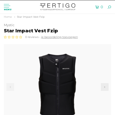
0
MENU
Home
Star Impact Vest Fzip
Mystic
Star Impact Vest Fzip
0 reviews -
je beoordeling toevoegen