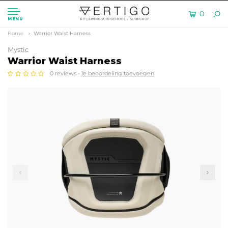
0
MENU
Home
Warrior Waist Harness
Mystic
Warrior Waist Harness
0 reviews -
je beoordeling toevoegen