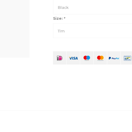
Black
Size:
*
11m