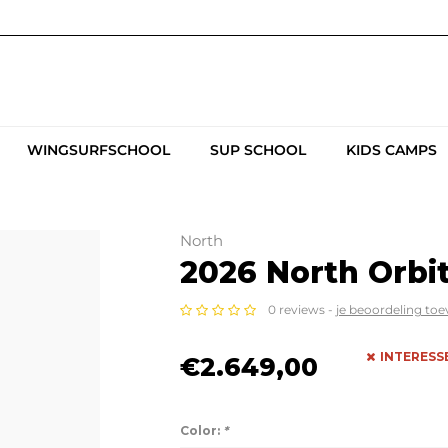
WINGSURFSCHOOL
SUP SCHOOL
KIDS CAMPS
North
2026 North Orbit
0 reviews -
je beoordeling to
INTERESS
€2.649,00
Color:
*