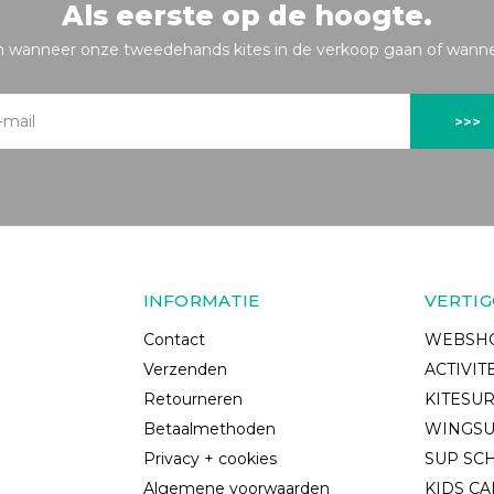
Als eerste op de hoogte.
n wanneer onze tweedehands kites in de verkoop gaan of wannee
>>>
INFORMATIE
VERTIG
Contact
WEBSH
Verzenden
ACTIVIT
Retourneren
KITESU
Betaalmethoden
WINGS
Privacy + cookies
SUP SC
Algemene voorwaarden
KIDS C