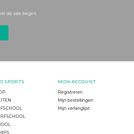
r de sale begint.
O SPORTS
MIJN ACCOUNT
OP
Registreren
EITEN
Mijn bestellingen
RFSCHOOL
Mijn verlanglijst
URFSCHOOL
HOOL
AMPS