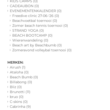
KIDS CAMPS
(0)
CADEAUBON
(0)
EVENEMENTENKALENDER
(0)
Freedive clinic 27-06-'26
(0)
Beachvoetbal toernooi
(0)
Zomer beach tennis toernooi
(0)
STRAND YOGA
(0)
BEACH BOOTCAMP
(0)
Wierenwandeling
(0)
Beach art by Beachbumb
(0)
Zomeravond volleybal toernooi
(0)
MERKEN:
Airush
(1)
Ataloha
(0)
Beach Bumb
(0)
Billabong
(0)
Bliz
(0)
Brunotti
(11)
bruo
(0)
C-skins
(0)
Cabrinha
(9)