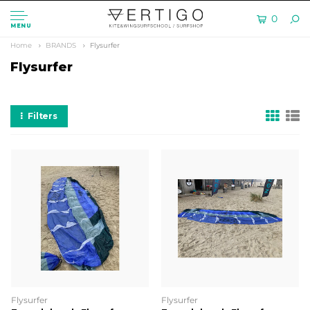
0
MENU
Home
BRANDS
Flysurfer
Flysurfer
Filters
Flysurfer
Flysurfer